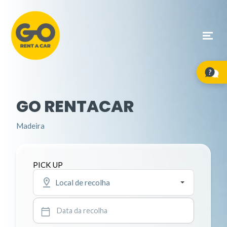
GO RENTACAR
Madeira
PICK UP
Local de recolha